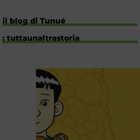
il blog di Tunué
: tuttaunaltrastoria