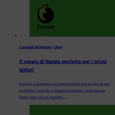
Consigli di lettura
,
Libri
Il regalo di Natale perfetto per i primi
lettori
Iniziare a leggere è un’opportunità meravigliosa per
scoprire il mondo e imparare sempre cose nuove.
Farlo con i giusti fumetti,…