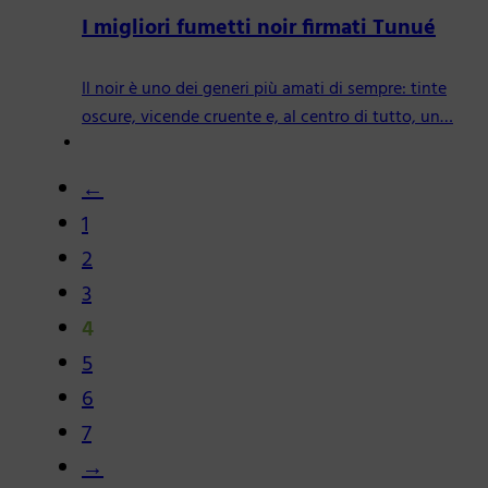
I migliori fumetti noir firmati Tunué
Il noir è uno dei generi più amati di sempre: tinte
oscure, vicende cruente e, al centro di tutto, un…
←
1
2
3
4
5
6
7
→