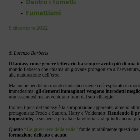
Dentro i fumetti
Fumettismi
5 dicembre 2022
di
Lorenzo Barberis
Il fantasy come genere letterario ha sempre avuto più di una 
mondo fiabesco che chiama un giovane protagonista all’avventura, s
alla maturazione dell’eroe.
Ma anche perché un mondo fantastico viene così esplorato in modo pe
immedesima:
gli elementi immaginari vengono introdotti meglio
non essendosi mai avventurato fuori dal suo villaggio.
Inoltre, tipica del fantasy è la sproporzione apparente, almeno all’i
protagonista: Frodo e Sauron, Harry e Voldemort.
Rendendo il pro
impossibile,
la suspense più alta e la vittoria sarà quindi ancora più
Questo
“Le guerriere della valle”
fonde mirabilmente questi due a
formazione delicato e acuto.