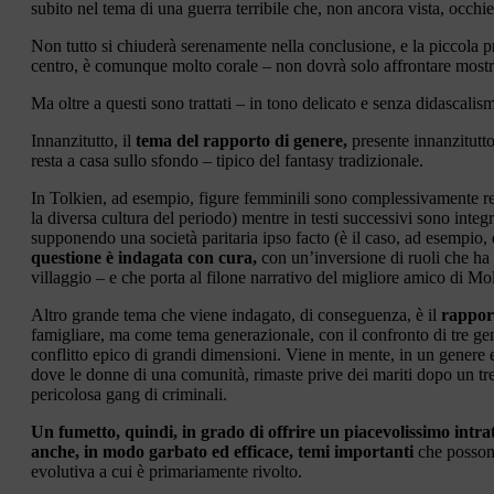
subito nel tema di una guerra terribile che, non ancora vista, occhi
Non tutto si chiuderà serenamente nella conclusione, e la piccola p
centro, è comunque molto corale – non dovrà solo affrontare mostri te
Ma oltre a questi sono trattati – in tono delicato e senza didascalismi
Innanzitutto, il
tema del rapporto di genere,
presente innanzitutto
resta a casa sullo sfondo – tipico del fantasy tradizionale.
In Tolkien, ad esempio, figure femminili sono complessivamente res
la diversa cultura del periodo) mentre in testi successivi sono int
supponendo una società paritaria ipso facto (è il caso, ad esempi
questione è indagata con cura,
con un’inversione di ruoli che ha 
villaggio – e che porta al filone narrativo del migliore amico di Mol
Altro grande tema che viene indagato, di conseguenza, è il
rapport
famigliare, ma come tema generazionale, con il confronto di tre gen
conflitto epico di grandi dimensioni. Viene in mente, in un genere 
dove le donne di una comunità, rimaste prive dei mariti dopo un tre
pericolosa gang di criminali.
Un fumetto, quindi, in grado di offrire un piacevolissimo intra
anche, in modo garbato ed efficace, temi importanti
che posson
evolutiva a cui è primariamente rivolto.