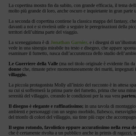
La copertina mostra fin da subito, con grande efficacia, il tema de
molto più grande di loro, anche oscuro e inquietante in gran parte u
La seconda di copertina contiene la classica mappa del fantasy, che
davanti a noi e si rivelerà utile a seguire le peregrinazioni della 
territori dell’ultima parte del viaggio.
La sceneggiatura è di
Jonathan Garnier,
e i disegni di un’illustra
vede in una sinergia mirabile tra testo e disegno, che appare sponta
esaminare il fumetto, nasca dall’accuratezza dello studio dell’ambi
Le Guerriere della Valle
(ma nel titolo originale è evidente fin d
donne
che, rimaste prive momentaneamente dei mariti, impegnati i
villaggio.
La piccola protagonista Molly all’inizio del racconto è in attesa spa
su cui si soffermerà la prima parte del fumetto, prima che una minac
serenità del villaggio, creando le condizioni per la sua vera
parten
Il disegno è elegante e raffinatissimo;
in una tavola di montaggio f
ambienti e personaggi con un segno morbido, fiabesco, meravigliosam
del trionfo di colori del villaggio, sia tinte più cupe che accompagn
Il segno rotondo, favolistico eppure accuratissimo nella resa d
che è certamente rivolta a un pubblico anche in primis di ragazzi, m