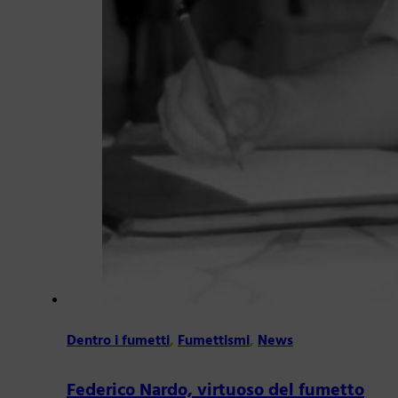
Dentro i fumetti
,
Fumettismi
,
News
Federico Nardo, virtuoso del fumetto