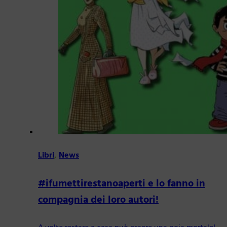
Libri
,
News
#ifumettirestanoaperti e lo fanno in
compagnia dei loro autori!