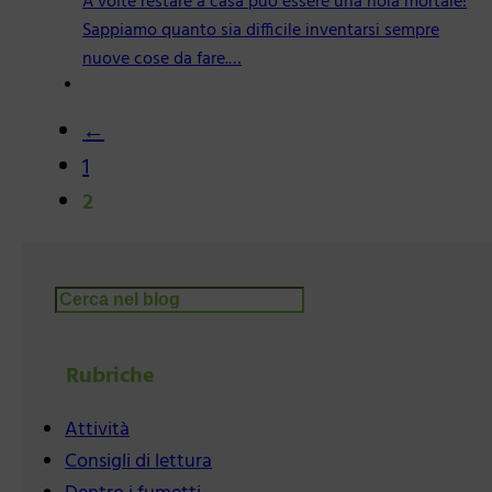
A volte restare a casa può essere una noia mortale!
Sappiamo quanto sia difficile inventarsi sempre
nuove cose da fare.…
←
1
2
Cerca
Rubriche
Attività
Consigli di lettura