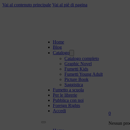
Vai al contenuto principale
Vai al piè di pagina
Home
Blog
Catalogo
Catalogo completo
Graphic Novel
Fumetti Kids
Fumetti Young Adult
Picture Book
Saggistica
Fumetto a scuola
Per le librerie
Pubblica con noi
Foreign Rights
Accedi
0
Nessun prod