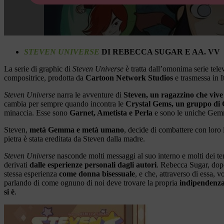
STEVEN UNIVERSE
DI REBECCA SUGAR E AA. VV
La serie di graphic di
Steven Universe
è tratta dall’omonima serie tele
compositrice, prodotta da
Cartoon Network Studios
e trasmessa in I
Steven Universe
narra le avventure di
Steven, un ragazzino che vive 
cambia per sempre quando incontra le
Crystal Gems, un gruppo d
minaccia. Esse sono
Garnet, Ametista e Perla
e sono le uniche Gemm
Steven,
metà Gemma e metà umano
, decide di combattere con loro
pietra è stata ereditata da Steven dalla madre.
Steven Universe
nasconde molti messaggi al suo interno e molti dei tem
derivati
dalle esperienze personali dagli autori
. Rebecca Sugar, dop
stessa esperienza
come donna bisessuale
, e che, attraverso di essa,
parlando di come ognuno di noi deve trovare la propria
indipendenza
si è
.