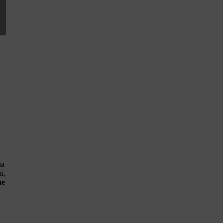
ua
i,
he