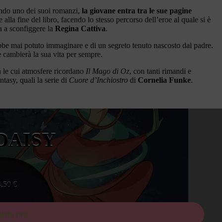
endo uno dei suoi romanzi,
la giovane entra tra le sue pagine
alla fine del libro, facendo lo stesso percorso dell’eroe al quale si è
ia a sconfiggere la
Regina Cattiva
.
be mai potuto immaginare e di un segreto tenuto nascosto dal padre.
he cambierà la sua vita per sempre.
a le cui atmosfere ricordano
Il Mago di Oz
, con tanti rimandi e
asy, quali la serie di
Cuore d’Inchiostro
di
Cornelia Funke
.
 DAISY
4,50
€
ista ora