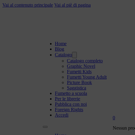
Vai al contenuto principale
Vai al piè di pagina
Home
Blog
Catalogo
Catalogo completo
Graphic Novel
Fumetti Kids
Fumetti Young Adult
Picture Book
Saggistica
Fumetto a scuola
Per le librerie
Pubblica con noi
Foreign Rights
Accedi
0
Nessun prod