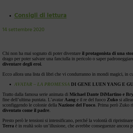
Consigli di lettura
14 settembre 2020
Chi non ha mai sognato di poter diventare
il protagonista di una stor
drago per poter salvare una fanciulla in pericolo o saper padroneggia
diventare degli eroi
.
Ecco allora una lista di libri che vi condurranno in mondi magici, in cu
AVATAR – LA PROMESSA
DI GENE LUEN YANG E G
Tratto dalla famosa serie animata di
Michael Dante DiMartino e Br
fine dell’ultima puntata. L’avatar
Aang
e il re del fuoco
Zuko
si allea
sconfiggendo le colonie della
Nazione del Fuoco
. Prima però Zuko r
diventato come il padre
.
Presto però le tensioni si intensificano, perché la volontà di ripristina
Terra
è in realtà solo un’illusione, che avrebbe conseguenze ancora più