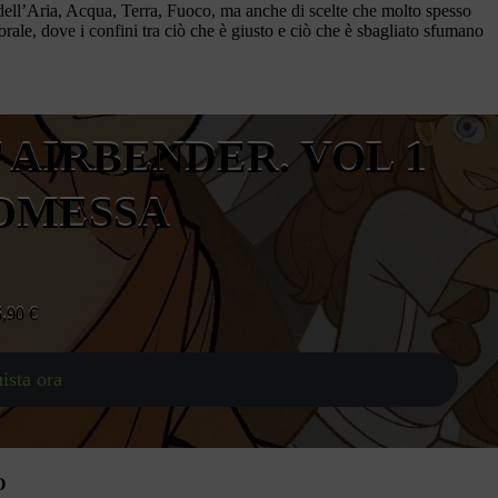
i dell’Aria, Acqua, Terra, Fuoco, ma anche di scelte che molto spesso
rale, dove i confini tra ciò che è giusto e ciò che è sbagliato sfumano
 AIRBENDER. VOL 1
OMESSA
6,90
€
ista ora
O