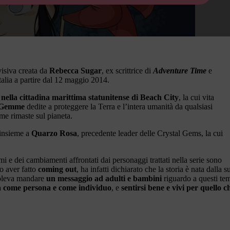
visiva creata da
Rebecca Sugar
, ex scrittrice di
Adventure Time
e
talia a partire dal 12 maggio 2014.
nella cittadina marittima statunitense di Beach City
, la cui vita
i Gemme
dedite a proteggere la Terra e l’intera umanità da qualsiasi
e rimaste sul pianeta.
 insieme a
Quarzo Rosa
, precedente leader delle Crystal Gems, la cui
i e dei cambiamenti affrontati dai personaggi trattati nella serie sono
o aver fatto
coming out
, ha infatti dichiarato che la storia è nata dalla s
 voleva mandare
un messaggio ad adulti e bambini
riguardo a questi tem
 come persona e come individuo
, e
sentirsi bene e vivi per quello c