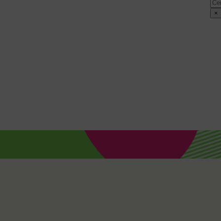
Cer
×