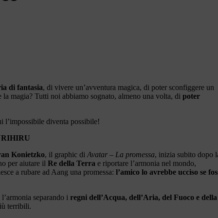
ia di fantasia
, di vivere un’avventura magica, di poter sconfiggere un
re la magia? Tutti noi abbiamo sognato, almeno una volta, di
poter
i l’impossibile diventa possibile!
URIHIRU
yan Konietzko
, il graphic di
Avatar – La promessa
, inizia subito dopo l
no per aiutare il
Re della Terra
e riportare l’armonia nel mondo,
iesce a rubare ad Aang una promessa:
l’amico lo avrebbe ucciso se fos
re l’armonia separando i
regni dell’Acqua, dell’Aria, del Fuoco e della
 terribili.