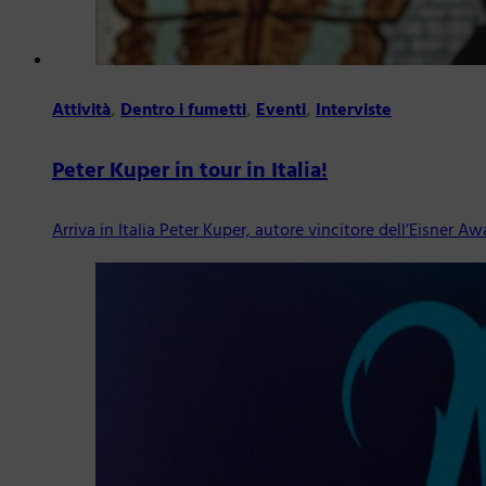
Attività
,
Dentro i fumetti
,
Eventi
,
Interviste
Peter Kuper in tour in Italia!
Arriva in Italia Peter Kuper, autore vincitore dell’Eisner A