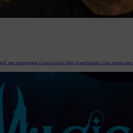
ward, per presentare il suo nuovo libro Insectopolis. Una storia natu