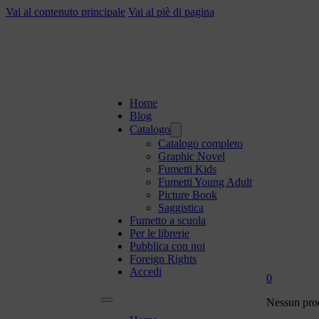
Vai al contenuto principale
Vai al piè di pagina
Home
Blog
Catalogo
Catalogo completo
Graphic Novel
Fumetti Kids
Fumetti Young Adult
Picture Book
Saggistica
Fumetto a scuola
Per le librerie
Pubblica con noi
Foreign Rights
Accedi
0
Nessun prod