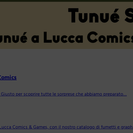
 Comics
 Giusto per scoprire tutte le sorprese che abbiamo preparato…
Lucca Comics & Games, con il nostro catalogo di fumetti e graphi