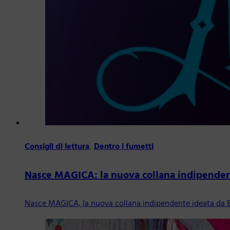
Consigli di lettura
,
Dentro i fumetti
Nasce MAGICA: la nuova collana indipenden
Nasce MAGICA, la nuova collana indipendente ideata da 