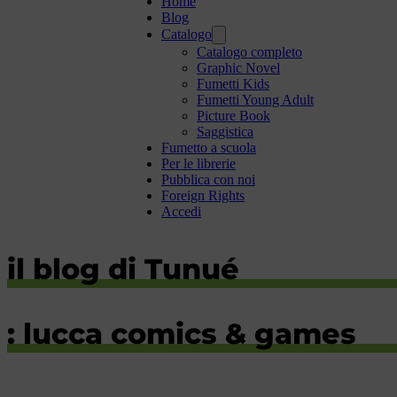
Home
Blog
Catalogo
Catalogo completo
Graphic Novel
Fumetti Kids
Fumetti Young Adult
Picture Book
Saggistica
Fumetto a scuola
Per le librerie
Pubblica con noi
Foreign Rights
Accedi
il blog di Tunué
: lucca comics & games