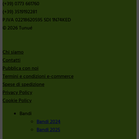
(+39) 0773 661760
(+39) 3519192281
P.IVA 02218620595 SDI 1N74KED
© 2026 Tunué
Chi siamo
Contatti
Pubblica con noi
Termini e condizioni e-commerce
Spese di spedizione
Privacy Policy
Cookie Policy
Bandi
Bandi 2024
Bandi 2025