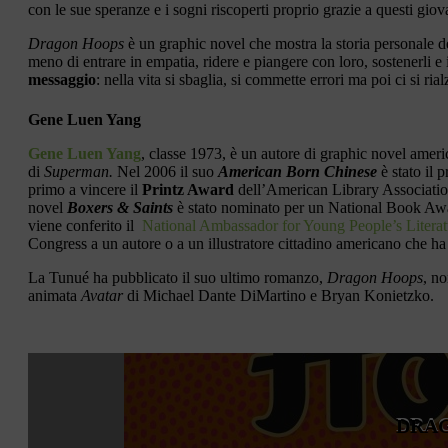
con le sue speranze e i sogni riscoperti proprio grazie a questi giov
Dragon Hoops
è un graphic novel che mostra la storia personale de
meno di entrare in empatia, ridere e piangere con loro, sostenerli 
messaggio
: nella vita si sbaglia, si commette errori ma poi ci si rialz
Gene Luen Yang
Gene Luen Yang
, classe 1973, è un autore di graphic novel amer
di
Superman.
Nel 2006 il suo
American Born Chinese
è stato il 
primo a vincere il
Printz Award
dell’American Library Association
novel
Boxers & Saints
è stato nominato per un National Book Aw
viene conferito il
National Ambassador for Young People’s Literat
Congress a un autore o a un illustratore cittadino americano che ha 
La Tunué ha pubblicato il suo ultimo romanzo,
Dragon Hoops
, no
animata
Avatar
di Michael Dante DiMartino e Bryan Konietzko.
DRA