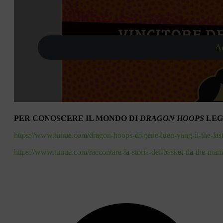
Ac
PER CONOSCERE IL MONDO DI
DRAGON HOOPS
LEG
https://www.tunue.com/dragon-hoops-di-gene-luen-yang-il-the-last
https://www.tunue.com/raccontare-la-storia-del-basket-da-the-ma