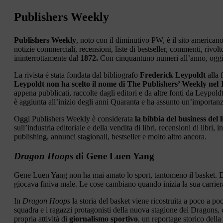
Publishers Weekly
Publishers Weekly
, noto con il diminutivo PW, è il sito americano d
notizie commerciali, recensioni, liste di bestseller, commenti, rivolto a
ininterrottamente dal
1872.
Con cinquantuno numeri all’anno, oggi l’
La rivista è stata fondata dal bibliografo
Frederick Leypoldt
alla 
Leypoldt non ha scelto il nome di The Publishers’ Weekly nel 
appena pubblicati, raccolte dagli editori e da altre fonti da Leypold
è aggiunta all’inizio degli anni Quaranta e ha assunto un’importanz
Oggi Publishers Weekly è considerata
la bibbia del business del 
sull’industria editoriale e della vendita di libri, recensioni di libri, in
publishing, annunci stagionali, bestseller e molto altro ancora.
Dragon Hoops
di Gene Luen Yang
Gene Luen Yang non ha mai amato lo sport, tantomeno il basket. D
giocava finiva male. Le cose cambiano quando inizia la sua carrie
In
Dragon Hoops
la storia del basket viene ricostruita a poco a poc
squadra e i ragazzi protagonisti della nuova stagione dei Dragons, c
propria attività di
giornalismo sportivo
, un reportage storico della