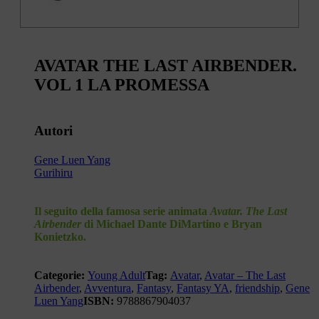
AVATAR THE LAST AIRBENDER.
VOL 1 LA PROMESSA
Autori
Gene Luen Yang
Gurihiru
Il seguito della famosa serie animata
Avatar. The Last
Airbender
di Michael Dante DiMartino e Bryan
Konietzko.
Categorie:
Young Adult
Tag:
Avatar
,
Avatar – The Last
Airbender
,
Avventura
,
Fantasy
,
Fantasy YA
,
friendship
,
Gene
Luen Yang
ISBN:
9788867904037