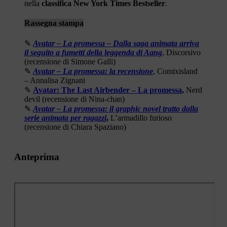
nella
classifica New York Times Bestseller
.
Rassegna stampa
✎
Avatar – La promessa – Dalla saga animata arriva
il seguito a fumetti della leggenda di Aang
, Discorsivo
(recensione di Simone Galli)
✎
Avatar – La promessa: la recensione
, Comixisland
– Annalisa Zignani
✎
Avatar: The Last Airbender – La promessa
,
Nerd
devil (recensione di Nina-chan)
✎
Avatar – La promessa: il graphic novel tratto dalla
serie animata per ragazzi
,
L’armadillo furioso
(recensione di Chiara Spaziano)
Anteprima