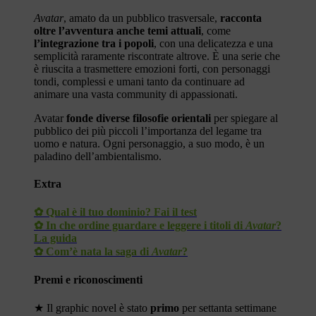
Avatar
, amato da un pubblico trasversale,
racconta
oltre l’avventura anche temi attuali
, come
l’integrazione tra i popoli
, con una delicatezza e una
semplicità raramente riscontrate altrove. È una serie che
è riuscita a trasmettere emozioni forti, con personaggi
tondi, complessi e umani tanto da continuare ad
animare una vasta community di appassionati.
Avatar
fonde diverse filosofie orientali
per spiegare al
pubblico dei più piccoli l’importanza del legame tra
uomo e natura. Ogni personaggio, a suo modo, è un
paladino dell’ambientalismo.
Extra
✿ Qual è il tuo dominio? Fai il test
✿ In che ordine guardare e leggere i titoli di
Avatar
?
La guida
✿ Com’è nata la saga di
Avatar
?
Premi e riconoscimenti
★ Il graphic novel è stato
primo
per settanta settimane