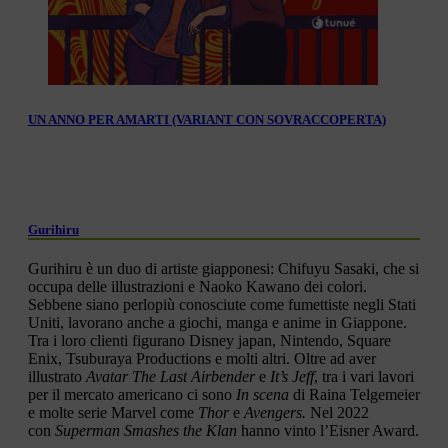
UN ANNO PER AMARTI (VARIANT CON SOVRACCOPERTA)
Gurihiru
Gurihiru è un duo di artiste giapponesi: Chifuyu Sasaki, che si
occupa delle illustrazioni e Naoko Kawano dei colori.
Sebbene siano perlopiù conosciute come fumettiste negli Stati
Uniti, lavorano anche a giochi, manga e anime in Giappone.
Tra i loro clienti figurano Disney japan, Nintendo, Square
Enix, Tsuburaya Productions e molti altri. Oltre ad aver
illustrato
Avatar The Last Airbender
e
It’s Jeff
, tra i vari lavori
per il mercato americano ci sono
In scena
di Raina Telgemeier
e molte serie Marvel come
Thor
e
Avengers.
Nel 2022
con
Superman Smashes the Klan
hanno vinto l’Eisner Award.