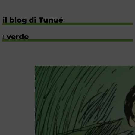
il blog di Tunué
: verde