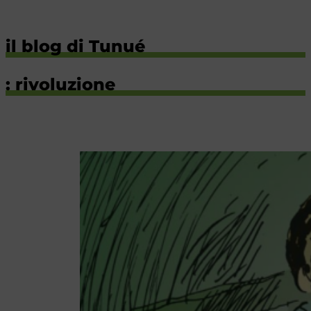
il blog di Tunué
: rivoluzione