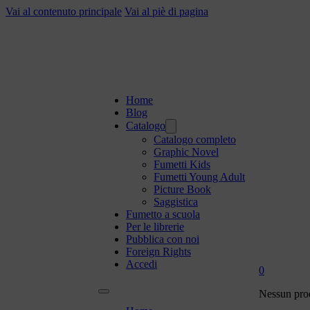
Vai al contenuto principale
Vai al piè di pagina
Home
Blog
Catalogo
Catalogo completo
Graphic Novel
Fumetti Kids
Fumetti Young Adult
Picture Book
Saggistica
Fumetto a scuola
Per le librerie
Pubblica con noi
Foreign Rights
Accedi
0
Nessun prod