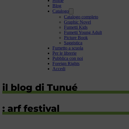
Home
Blog
Catalogo
Catalogo completo
Graphic Novel
Fumetti Kids
Fumetti Young Adult
Picture Book
Saggistica
Fumetto a scuola
Per le librerie
Pubblica con noi
Foreign Rights
Accedi
il blog di Tunué
: arf festival