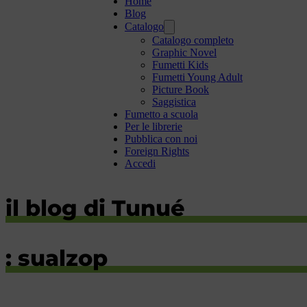
Home
Blog
Catalogo
Catalogo completo
Graphic Novel
Fumetti Kids
Fumetti Young Adult
Picture Book
Saggistica
Fumetto a scuola
Per le librerie
Pubblica con noi
Foreign Rights
Accedi
il blog di Tunué
: sualzop