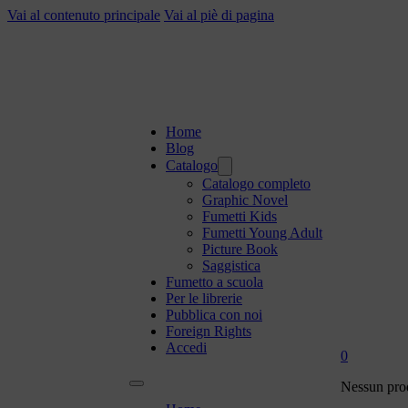
Vai al contenuto principale
Vai al piè di pagina
Home
Blog
Catalogo
Catalogo completo
Graphic Novel
Fumetti Kids
Fumetti Young Adult
Picture Book
Saggistica
Fumetto a scuola
Per le librerie
Pubblica con noi
Foreign Rights
Accedi
0
Nessun prod