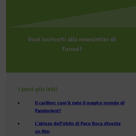
Vuoi iscriverti alla newsletter di
Tunué?
I post più letti
Il carillon: com’è nato il magico mondo di
Pandorient?
L’abisso dell’oblio di Paco Roca diventa
un film