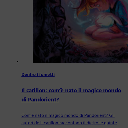
Dentro i fumetti
Il carillon: com’è nato il magico mondo
di Pandorient?
Com'è nato il magico mondo di Pandorient? Gli
autori de Il carillon raccontano il dietro le quinte