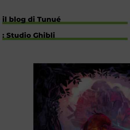
il blog di Tunué
: Studio Ghibli