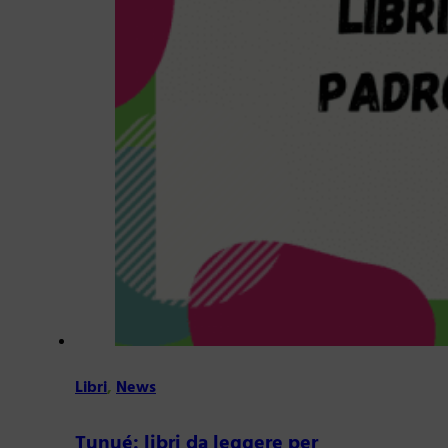
Libri
,
News
Tunué: libri da leggere per