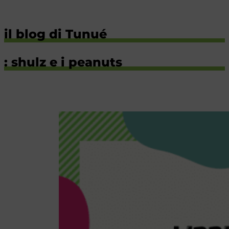
il blog di Tunué
: shulz e i peanuts