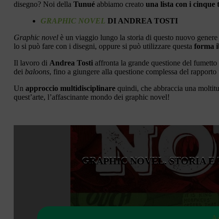
disegno? Noi della
Tunué
abbiamo creato
una lista con i cinque t
GRAPHIC NOVEL
DI ANDREA TOSTI
Graphic novel
è un viaggio lungo la storia di questo nuovo genere 
lo si può fare con i disegni, oppure si può utilizzare questa
forma i
Il lavoro di
Andrea Tosti
affronta la grande questione del fumetto 
dei
baloons
, fino a giungere alla questione complessa del rapporto 
Un
approccio multidisciplinare
quindi, che abbraccia una moltitu
quest’arte, l’affascinante mondo dei graphic novel!
GRAPHIC NOVEL. STORIA E
Ac