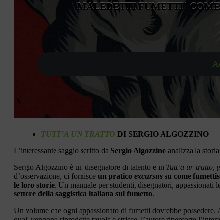
MALEDETTI FUMETTI! COME
Ac
TUTT’A UN TRATTO
DI SERGIO ALGOZZINO
L’interessante saggio scritto da
Sergio Algozzino
analizza la storia
Sergio Algozzino è un disegnatore di talento e in
Tutt’a un tratto
, 
d’osservazione, ci fornisce
un pratico
excursus
su come fumettist
le loro storie
. Un manuale per studenti, disegnatori, appassionati le
settore della saggistica italiana sul fumetto
.
Un volume che ogni appassionato di fumetti dovrebbe possedere. Attra
quali vengono riprodotte tavole e strisce, l’autore ripercorre l’intera