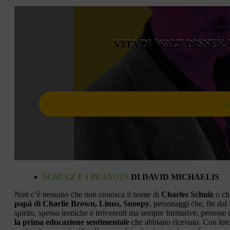
VITA DI WALT DISNEY
Ac
SCHULZ E I PEANUTS
DI DAVID MICHAELIS
Non c’è nessuno che non conosca il nome di
Charles Schulz
o che
papà di Charlie Brown, Linus, Snoopy
, personaggi che, fin dal 
spirito, spesso ironiche e irriverenti ma sempre formative, persone 
la prima educazione sentimentale
che abbiano ricevuto. Con loro