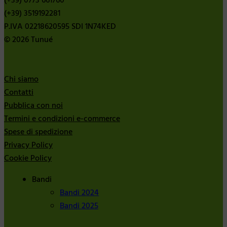
(+39) 0773 661760
(+39) 3519192281
P.IVA 02218620595 SDI 1N74KED
© 2026 Tunué
Chi siamo
Contatti
Pubblica con noi
Termini e condizioni e-commerce
Spese di spedizione
Privacy Policy
Cookie Policy
Bandi
Bandi 2024
Bandi 2025