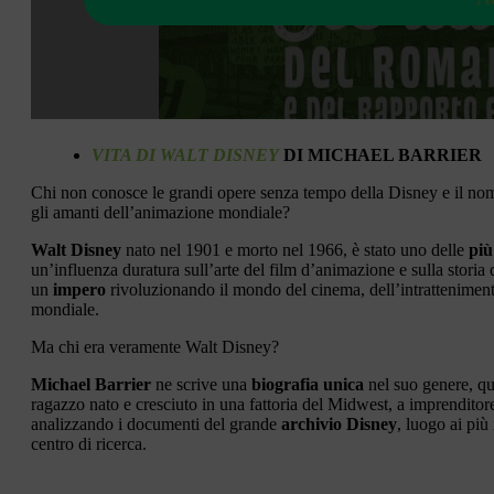
VITA DI WALT DISNEY
DI MICHAEL BARRIER
Chi non conosce le grandi opere senza tempo della Disney e il nome
gli amanti dell’animazione mondiale?
Walt Disney
nato nel 1901 e morto nel 1966, è stato uno delle
più
un’influenza duratura sull’arte del film d’animazione e sulla storia 
un
impero
rivoluzionando il mondo del cinema, dell’intrattenimen
mondiale.
Ma chi era veramente Walt Disney?
Michael Barrier
ne scrive una
biografia unica
nel suo genere, qu
ragazzo nato e cresciuto in una fattoria del Midwest, a imprenditore 
analizzando i documenti del grande
archivio Disney
, luogo ai più
centro di ricerca.