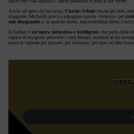
anche che cosa significa l’amore platonico in tutte le sue forme.
Anche all’apice del successo,
Charles Schulz
rimase per tutti, am
sfuggente. Michaelis prova a espugnare questa «fortezza» per
rest
solo
disegnando
e, in qualche modo, nascondendosi dietro i suoi 
Il risultato è
un’opera meticolosa e intelligente
, che parla della v
capace di insegnare attraverso i suoi disegni, portatori di un messa
usava le vignette per pensare, per elaborare, per dare un’altra forma
SCHULZ
Ac