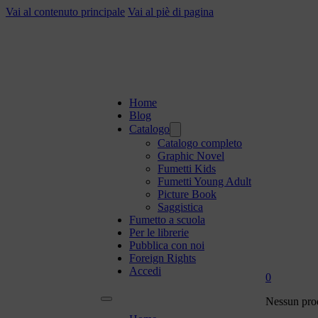
Vai al contenuto principale
Vai al piè di pagina
Home
Blog
Catalogo
Catalogo completo
Graphic Novel
Fumetti Kids
Fumetti Young Adult
Picture Book
Saggistica
Fumetto a scuola
Per le librerie
Pubblica con noi
Foreign Rights
Accedi
0
Nessun prod