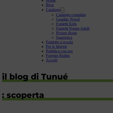
Home
Blog
Catalogo
Catalogo completo
Graphic Novel
Fumetti Kids
Fumetti Young Adult
Picture Book
Saggistica
Fumetto a scuola
Per le librerie
Pubblica con noi
Foreign Rights
Accedi
il blog di Tunué
: scoperta