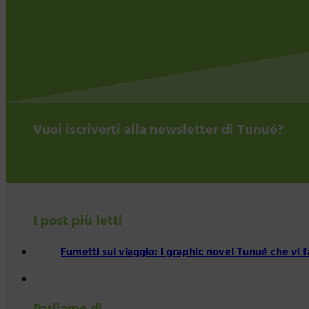
Vuoi iscriverti alla newsletter di Tunué?
I post più letti
Fumetti sul viaggio: i graphic novel Tunué che vi 