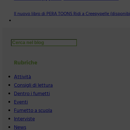
Il nuovo libro di PERA TOONS Ridi a Creepypelle (disponib
Cerca
Rubriche
Attività
Consigli di lettura
Dentro i fumetti
Eventi
Fumetto a scuola
Interviste
News