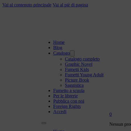
Vai al contenuto principale
Vai al piè di pagina
Home
Blog
Catalogo
Catalogo completo
Graphic Novel
Fumetti Kids
Fumetti Young Adult
Picture Book
Saggistica
Fumetto a scuola
Per le librerie
Pubblica con noi
Foreign Rights
Accedi
0
Nessun prod