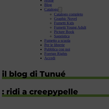
Home
Blog
Catalogo
Catalogo completo
Graphic Novel
Fumetti Kids
Fumetti Young Adult
Picture Book
Saggistica
Fumetto a scuola
Per le librerie
Pubblica con noi
Foreign Rights
Accedi
il blog di Tunué
: ridi a creepypelle