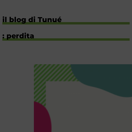
il blog di Tunué
: perdita