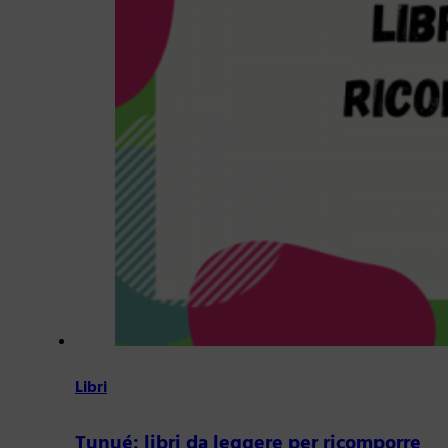
Libri
Tunué: libri da leggere per ricomporre