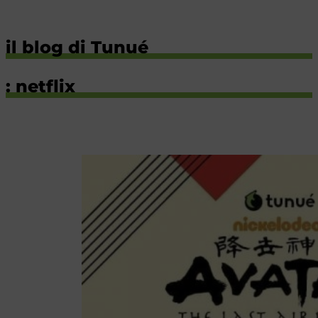
il blog di Tunué
: netflix