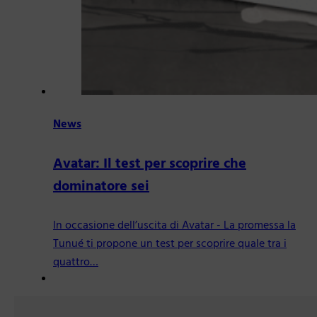
News
Avatar: Il test per scoprire che
dominatore sei
In occasione dell’uscita di Avatar - La promessa la
Tunué ti propone un test per scoprire quale tra i
quattro…