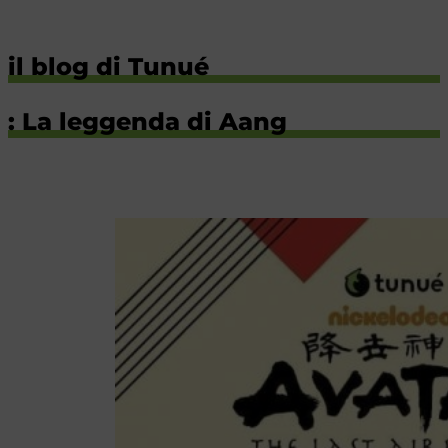
il blog di Tunué
: La leggenda di Aang