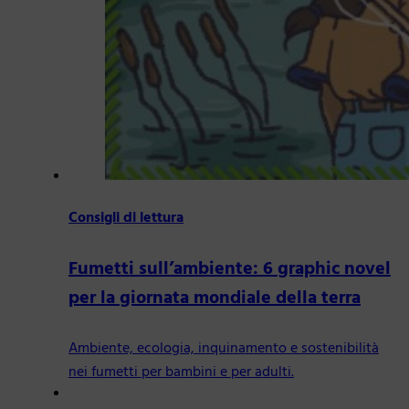
Consigli di lettura
Fumetti sull’ambiente: 6 graphic novel
per la giornata mondiale della terra
Ambiente, ecologia, inquinamento e sostenibilità
nei fumetti per bambini e per adulti.