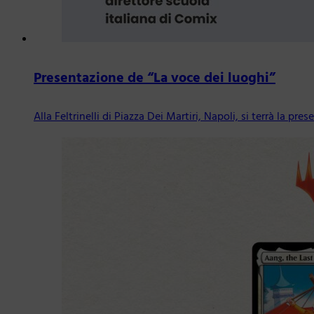
Presentazione de “La voce dei luoghi”
Alla Feltrinelli di Piazza Dei Martiri, Napoli, si terrà la p