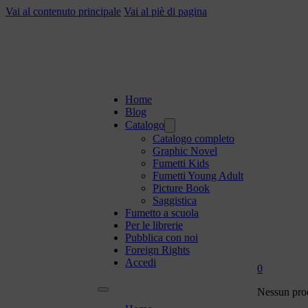
Vai al contenuto principale
Vai al piè di pagina
Home
Blog
Catalogo
Catalogo completo
Graphic Novel
Fumetti Kids
Fumetti Young Adult
Picture Book
Saggistica
Fumetto a scuola
Per le librerie
Pubblica con noi
Foreign Rights
Accedi
0
Nessun prod