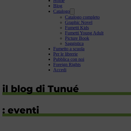
Home
Blog
Catalogo
Catalogo completo
Graphic Novel
Fumetti Kids
Fumetti Young Adult
Picture Book
Saggistica
Fumetto a scuola
Per le librerie
Pubblica con noi
Foreign Rights
Accedi
il blog di Tunué
: eventi