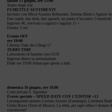
sabato 15 giugno, ore 15:00
Teatro degli Atti
FUMETTI E SENTIMENTI
Incontro con Micol Arianna Beltramini, Simona Binni e Agnese I
Due ospiti, due titoli, due sguardi, un punto d’incontro: l’emotivit
Ingresso 4€, riservato a ragazzi e ragazze 11 +
Durata: 2 ore
Evento OFF
ore 18:00
Libreria Viale dei Ciliegi 17
TERRY TIME
Laboratorio di fumetto con GUD
Ingresso libero su prenotazione.
Dalle ore 19:00 firmacopie aperto a tutti.
domenica 16 giugno, ore 10.00
Corte privata S. Agostino
Evento speciale – SPEED DATE CON L’EDITOR +13
I protagonisti saranno Lavinia Azzone (Fandango), Loredana Baldin
Giulia Rizzo (Terre di Mezzo). La sfida, per ogni editor è destare il
convincenti?