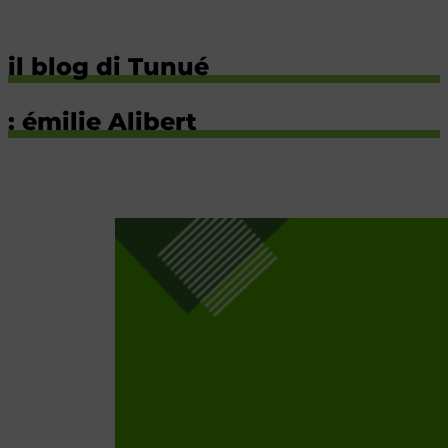
il blog di Tunué
: émilie Alibert