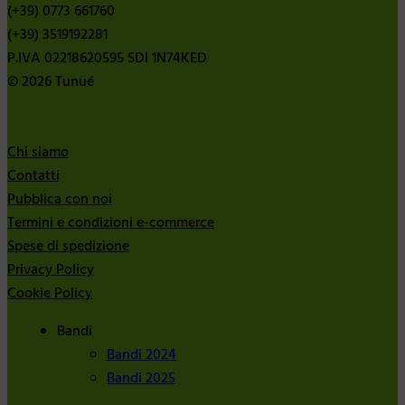
(+39) 0773 661760
(+39) 3519192281
P.IVA 02218620595 SDI 1N74KED
© 2026 Tunué
Chi siamo
Contatti
Pubblica con noi
Termini e condizioni e-commerce
Spese di spedizione
Privacy Policy
Cookie Policy
Bandi
Bandi 2024
Bandi 2025