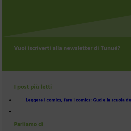
Vuoi iscriverti alla newsletter di Tunué?
I post più letti
Leggere i comics, fare i comics: Gud e la scuola d
Parliamo di