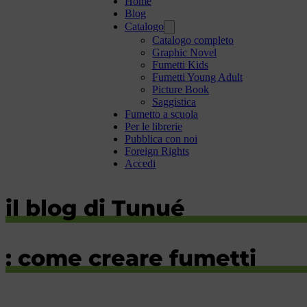
Home
Blog
Catalogo
Catalogo completo
Graphic Novel
Fumetti Kids
Fumetti Young Adult
Picture Book
Saggistica
Fumetto a scuola
Per le librerie
Pubblica con noi
Foreign Rights
Accedi
il blog di Tunué
: come creare fumetti