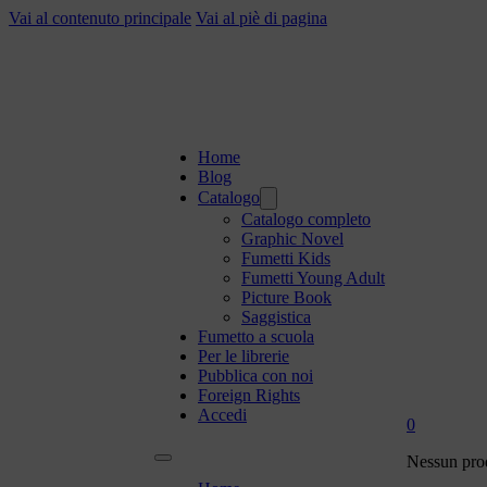
Vai al contenuto principale
Vai al piè di pagina
Home
Blog
Catalogo
Catalogo completo
Graphic Novel
Fumetti Kids
Fumetti Young Adult
Picture Book
Saggistica
Fumetto a scuola
Per le librerie
Pubblica con noi
Foreign Rights
Accedi
0
Nessun prod