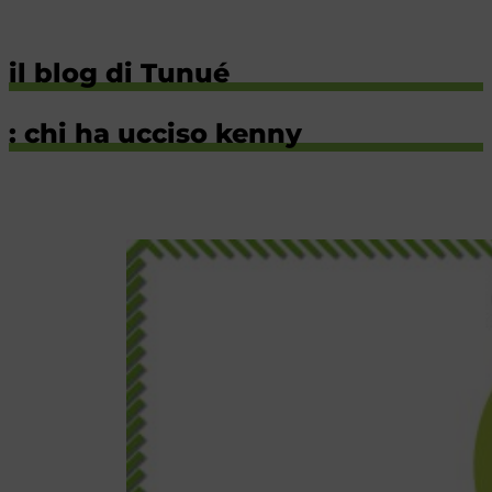
il blog di Tunué
: chi ha ucciso kenny