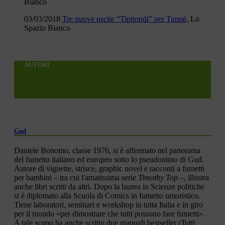
Bianco
03/03/2018
Tre nuove uscite “Tipitondi” per Tunué
, Lo
Spazio Bianco
AUTORI
Gud
Daniele Bonomo, classe 1976, si è affermato nel panorama
del fumetto italiano ed europeo sotto lo pseudonimo di Gud.
Autore di vignette, strisce, graphic novel e racconti a fumetti
per bambini – tra cui l'amatissima serie
Timothy Top
–, illustra
anche libri scritti da altri. Dopo la laurea in Scienze politiche
si è diplomato alla Scuola di Comics in fumetto umoristico.
Tiene laboratori, seminari e workshop in tutta Italia e in giro
per il mondo «per dimostrare che tutti possono fare fumetti».
A tale scopo ha anche scritto due manuali bestseller (
Tutti