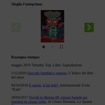
Sfoglia l’anteprima:
LIBRO TRE
:
ROSSO
PLUMBEE
tunué
Rassegna stampa:
maggio 2019 Timothy Top, Liber.
Segnalazione
1/12/2018
Speciale bambini e ragazzi
, L’Indice dei libri
del mese
04/10/2018
E questi, li hai letti?,
Internazionale Extra
“Kids”
30/04/2017
Novità in libreria #8: cinque fumetti per
bambini in cinque righe
, di Chiara Montani, Lo Spazio