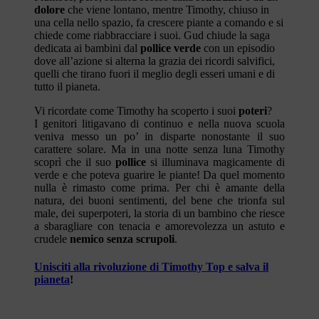
dolore
che viene lontano, mentre Timothy, chiuso in
una cella nello spazio, fa crescere piante a comando e si
chiede come riabbracciare i suoi. Gud chiude la saga
dedicata ai bambini dal
pollice verde
con un episodio
dove all’azione si alterna la grazia dei ricordi salvifici,
quelli che tirano fuori il meglio degli esseri umani e di
tutto il pianeta.
Vi ricordate come Timothy ha scoperto i suoi
poteri
?
I genitori litigavano di continuo e nella nuova scuola
veniva messo un po’ in disparte nonostante il suo
carattere solare. Ma in una notte senza luna Timothy
scoprì che il suo
pollice
si illuminava magicamente di
verde e che poteva guarire le piante! Da quel momento
nulla è rimasto come prima. Per chi è amante della
natura, dei buoni sentimenti, del bene che trionfa sul
male, dei superpoteri, la storia di un bambino che riesce
a sbaragliare con tenacia e amorevolezza un astuto e
crudele
nemico senza scrupoli
.
Unisciti alla rivoluzione di Timothy Top e salva il
pianeta
!