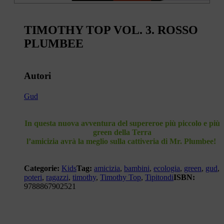
TIMOTHY TOP VOL. 3. ROSSO
PLUMBEE
Autori
Gud
In questa nuova avventura del supereroe più piccolo e più
green della Terra
l’amicizia
avrà la meglio sulla cattiveria di Mr. Plumbee!
Categorie:
Kids
Tag:
amicizia
,
bambini
,
ecologia
,
green
,
gud
,
poteri
,
ragazzi
,
timothy
,
Timothy Top
,
Tipitondi
ISBN:
9788867902521