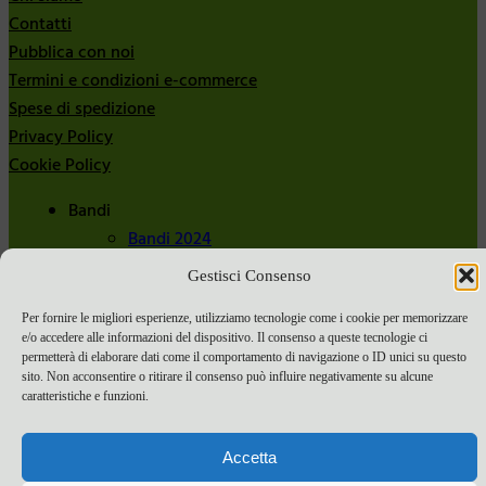
Contatti
Pubblica con noi
Termini e condizioni e-commerce
Spese di spedizione
Privacy Policy
Cookie Policy
Bandi
Bandi 2024
Bandi 2025
Gestisci Consenso
Per fornire le migliori esperienze, utilizziamo tecnologie come i cookie per memorizzare
e/o accedere alle informazioni del dispositivo. Il consenso a queste tecnologie ci
permetterà di elaborare dati come il comportamento di navigazione o ID unici su questo
sito. Non acconsentire o ritirare il consenso può influire negativamente su alcune
caratteristiche e funzioni.
Accetta