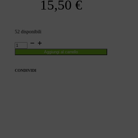
15,50
€
52 disponibili
TIMOTHY
TOP
Aggiungi al carrello
VOL.
3.
ROSSO
PLUMBEE
CONDIVIDI
quantità
CONDIVIDI