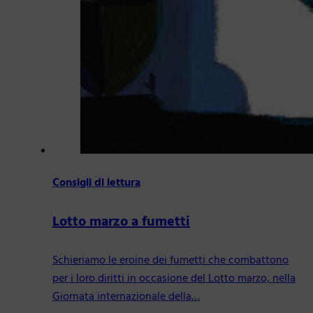
Consigli di lettura
Lotto marzo a fumetti
Schieriamo le eroine dei fumetti che combattono
per i loro diritti in occasione del Lotto marzo, nella
Giornata internazionale della…