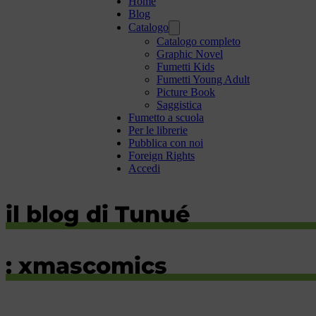
Home
Blog
Catalogo
Catalogo completo
Graphic Novel
Fumetti Kids
Fumetti Young Adult
Picture Book
Saggistica
Fumetto a scuola
Per le librerie
Pubblica con noi
Foreign Rights
Accedi
il blog di Tunué
: xmascomics