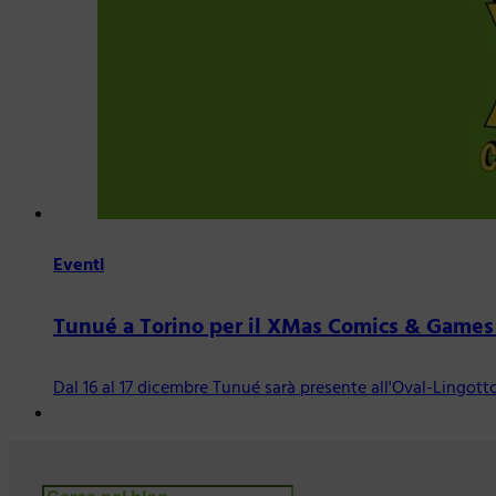
Eventi
Tunué a Torino per il XMas Comics & Games
Dal 16 al 17 dicembre Tunué sarà presente all'Oval-Lingott