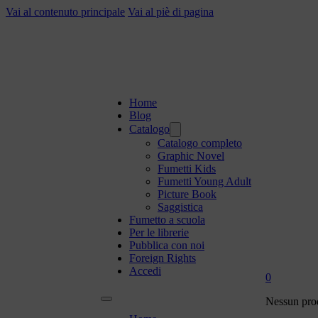
Vai al contenuto principale
Vai al piè di pagina
Home
Blog
Catalogo
Catalogo completo
Graphic Novel
Fumetti Kids
Fumetti Young Adult
Picture Book
Saggistica
Fumetto a scuola
Per le librerie
Pubblica con noi
Foreign Rights
Accedi
0
Nessun prod