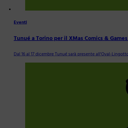
Eventi
Tunué a Torino per il XMas Comics & Games
Dal 16 al 17 dicembre Tunué sarà presente all'Oval-Lingott