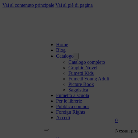
Vai al contenuto principale
Vai al piè di pagina
Home
Blog
Catalogo
Catalogo completo
Graphic Novel
Fumetti Kids
Fumetti Young Adult
Picture Book
Saggistica
Fumetto a scuola
Per le librerie
Pubblica con noi
Foreign Rights
Accedi
0
Nessun prod