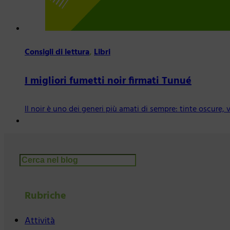
Consigli di lettura
,
Libri
I migliori fumetti noir firmati Tunué
Il noir è uno dei generi più amati di sempre: tinte oscure, 
Cerca
Rubriche
Attività