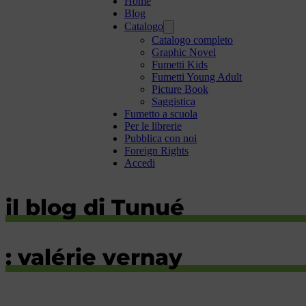
Home
Blog
Catalogo
Catalogo completo
Graphic Novel
Fumetti Kids
Fumetti Young Adult
Picture Book
Saggistica
Fumetto a scuola
Per le librerie
Pubblica con noi
Foreign Rights
Accedi
il blog di Tunué
: valérie vernay