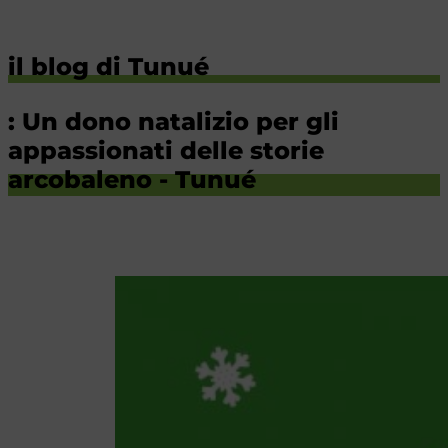
il blog di Tunué
: Un dono natalizio per gli
appassionati delle storie
arcobaleno - Tunué