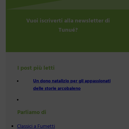
Vuoi iscriverti alla newsletter di
Tunué?
I post più letti
Un dono natalizio per gli appassionati
delle storie arcobaleno
Parliamo di
Classici a Fumetti