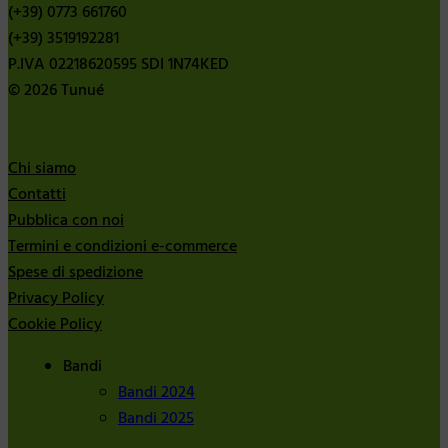
(+39) 0773 661760
(+39) 3519192281
P.IVA 02218620595 SDI 1N74KED
© 2026 Tunué
Chi siamo
Contatti
Pubblica con noi
Termini e condizioni e-commerce
Spese di spedizione
Privacy Policy
Cookie Policy
Bandi
Bandi 2024
Bandi 2025