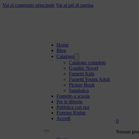
Vai al contenuto principale
Vai al piè di pagina
Home
Blog
Catalogo
Catalogo completo
Graphic Novel
Fumetti Kids
Fumetti Young Adult
Picture Book
Saggistica
Fumetto a scuola
Per le librerie
Pubblica con noi
Foreign Rights
Accedi
0
Nessun prod