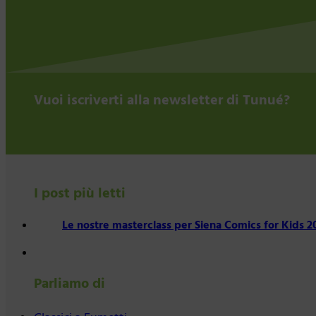
Vuoi iscriverti alla newsletter di Tunué?
I post più letti
Le nostre masterclass per Siena Comics for Kids 2
Parliamo di