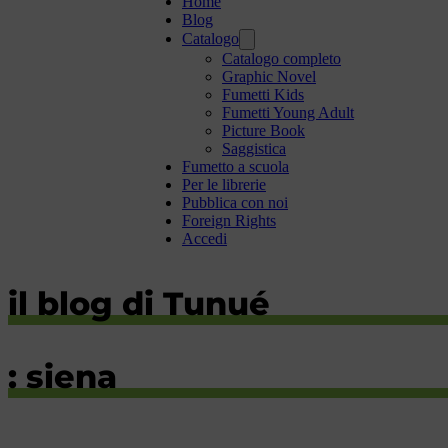
Home
Blog
Catalogo
Catalogo completo
Graphic Novel
Fumetti Kids
Fumetti Young Adult
Picture Book
Saggistica
Fumetto a scuola
Per le librerie
Pubblica con noi
Foreign Rights
Accedi
il blog di Tunué
: siena