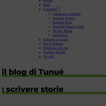
Home
Blog
Catalogo
Catalogo completo
Graphic Novel
Fumetti Kids
Fumetti Young Adult
Picture Book
Saggistica
Fumetto a scuola
Per le librerie
Pubblica con noi
Foreign Rights
Accedi
il blog di Tunué
: scrivere storie