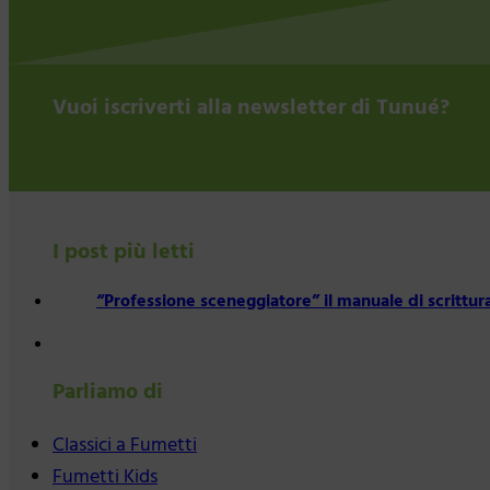
Vuoi iscriverti alla newsletter di Tunué?
I post più letti
“Professione sceneggiatore” il manuale di scrittu
Parliamo di
Classici a Fumetti
Fumetti Kids