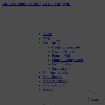
Vai al contenuto principale
Vai al piè di pagina
Home
Blog
Catalogo
Catalogo completo
Graphic Novel
Fumetti Kids
Fumetti Young Adult
Picture Book
Saggistica
Fumetto a scuola
Per le librerie
Pubblica con noi
Foreign Rights
Accedi
0
Nessun prod