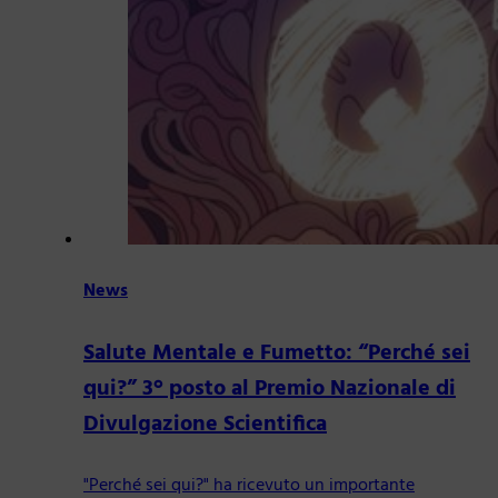
News
Salute Mentale e Fumetto: “Perché sei
qui?” 3° posto al Premio Nazionale di
Divulgazione Scientifica
"Perché sei qui?" ha ricevuto un importante