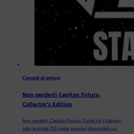
Consigli di lettura
Non perderti Capitan Futuro.
Collector’s Edition
Non perderti Capitan Futuro. Collector’s Edition:
solo le prime 100 copie saranno disponibili sul