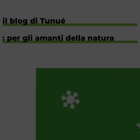
il blog di Tunué
: per gli amanti della natura