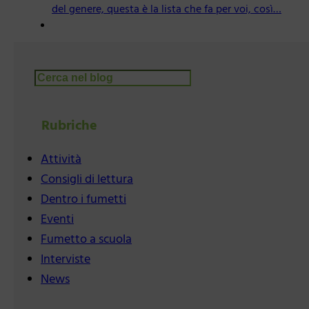
del genere, questa è la lista che fa per voi, così…
Cerca
Rubriche
Attività
Consigli di lettura
Dentro i fumetti
Eventi
Fumetto a scuola
Interviste
News