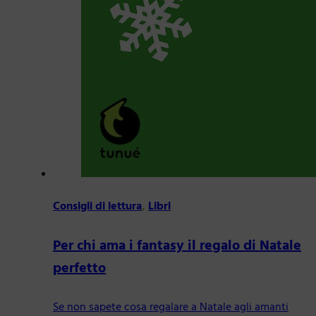
Consigli di lettura
,
Libri
Per chi ama i fantasy il regalo di Natale
perfetto
Se non sapete cosa regalare a Natale agli amanti