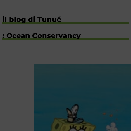
il blog di Tunué
: Ocean Conservancy