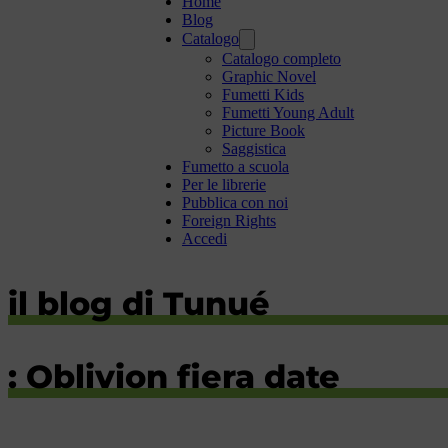
Home
Blog
Catalogo
Catalogo completo
Graphic Novel
Fumetti Kids
Fumetti Young Adult
Picture Book
Saggistica
Fumetto a scuola
Per le librerie
Pubblica con noi
Foreign Rights
Accedi
il blog di Tunué
: Oblivion fiera date