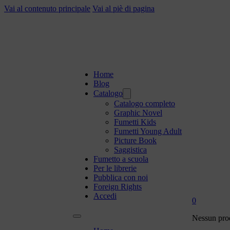
Vai al contenuto principale
Vai al piè di pagina
Home
Blog
Catalogo
Catalogo completo
Graphic Novel
Fumetti Kids
Fumetti Young Adult
Picture Book
Saggistica
Fumetto a scuola
Per le librerie
Pubblica con noi
Foreign Rights
Accedi
0
Nessun prod