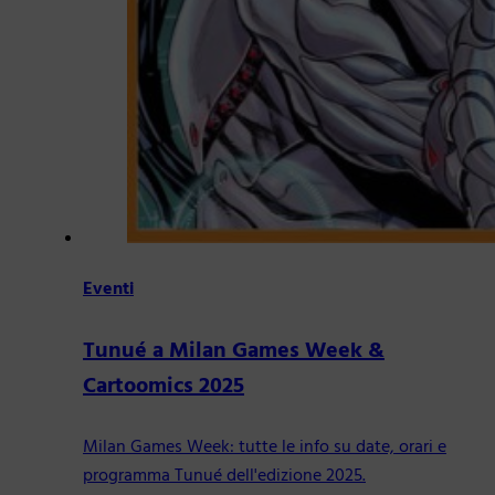
Eventi
Tunué a Milan Games Week &
Cartoomics 2025
Milan Games Week: tutte le info su date, orari e
programma Tunué dell'edizione 2025.