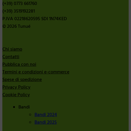
(+39) 0773 661760
(+39) 3519192281
P.IVA 02218620595 SDI 1N74KED
© 2026 Tunué
Chi siamo
Contatti
Pubblica con noi
Termini e condizioni e-commerce
Spese di spedizione
Privacy Policy
Cookie Policy
Bandi
Bandi 2024
Bandi 2025