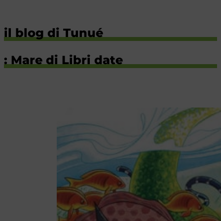
il blog di Tunué
: Mare di Libri date