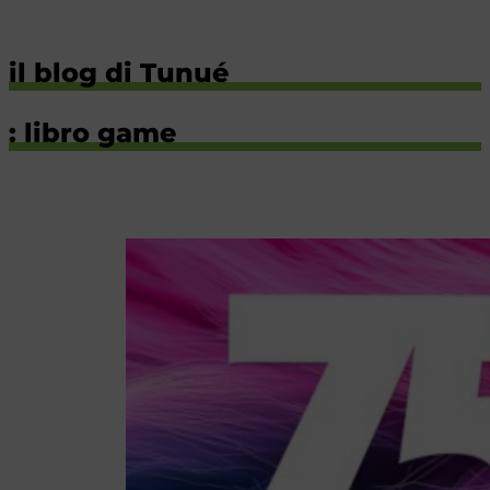
il blog di Tunué
: libro game