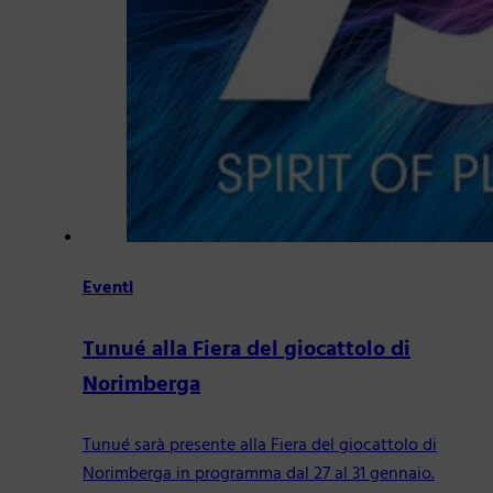
Eventi
Tunué alla Fiera del giocattolo di
Norimberga
Tunué sarà presente alla Fiera del giocattolo di
Norimberga in programma dal 27 al 31 gennaio.