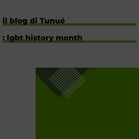
il blog di Tunué
: lgbt history month