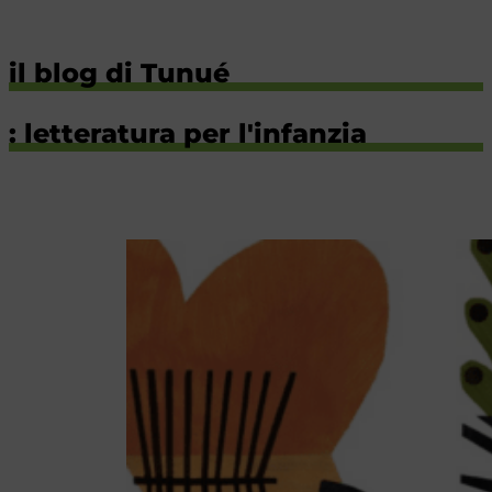
il blog di Tunué
: letteratura per l'infanzia