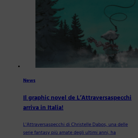
News
Il graphic novel de L’Attraversaspecchi
arriva in Italia!
L'Attraversaspecchi di Christelle Dabos, una delle
serie fantasy più amate degli ultimi anni, ha