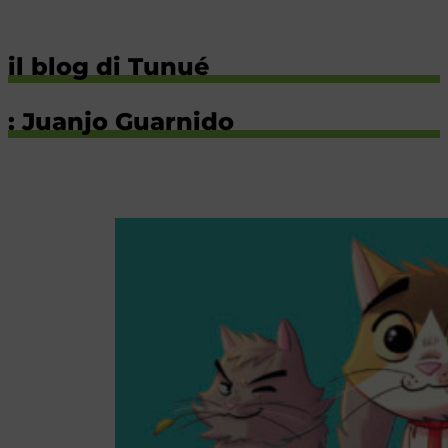
il blog di Tunué
: Juanjo Guarnido