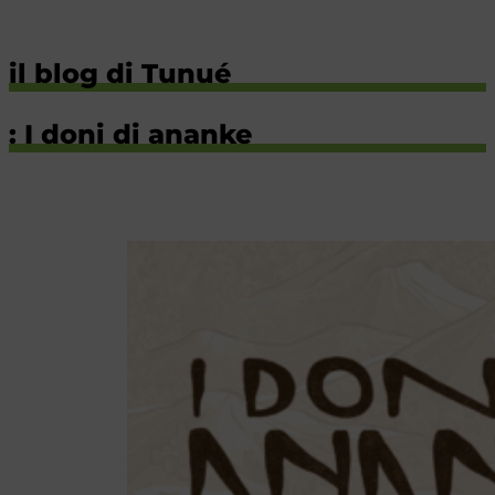
il blog di Tunué
: I doni di ananke