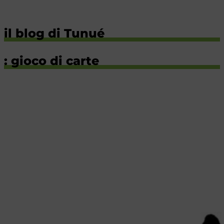
il blog di Tunué
: gioco di carte